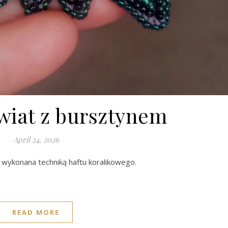
wiat z bursztynem
April 24, 2026
 wykonana techniką haftu koralikowego.
READ MORE