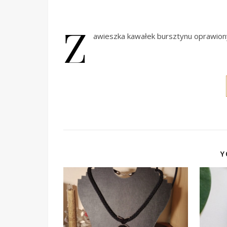
Z
awieszka kawałek bursztynu oprawiony
Y